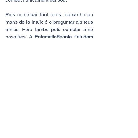
Pots continuar fent reels, deixar-ho en 
mans de la intuïció o preguntar als teus 
amics. Però també pots comptar amb 
nosaltres. 
A EnigmaticPeople t’ajudem
a entendre com és realment la teva 
employer branding, comparar-la amb la 
dels teus competidors, mesurar la 
percepció i reputació de la teva marca, 
identificar nous nínxols per atraure 
talent i anticipar les tendències dels 
pròxims anys.
Els programes de consultoria 
estratègica, també per Employer 
Branding estan subvencionats per 
Andorra Business. El 80% i fins a 