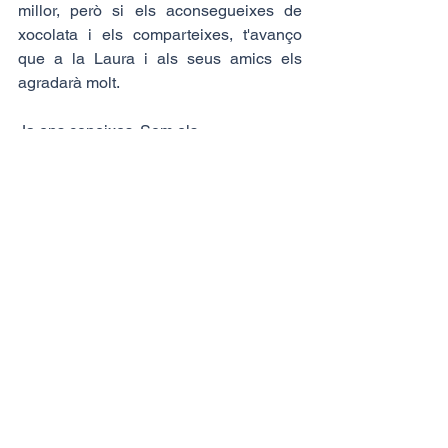
millor, però si els aconsegueixes de 
xocolata i els comparteixes, t'avanço 
que a la Laura i als seus amics els 
agradarà molt.
Ja ens coneixes. Som els 
d'EnigmaticPeople, els que et diem 
veritats que t'incomoden, però que al 
mateix temps som com uns "padrazos" 
que t'ajudem a dissenyar una 
estratègia d'Employer Branding que et 
permeti seduir el millor talent per a la 
teva empresa.
Els programes de consultoria 
estratègica, també per Employer 
Branding estan subvencionats per 
Andorra Business. El 80% i fins a 
6.000€. No t'ho pots deixar escapar.