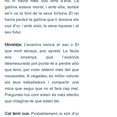
no hi havia més ous dins d’ella. La 
gallina estava morta, i amb ella, també 
se’n va la font de la seva fortuna. El rei 
havia perdut la gallina que li donava els 
ous d’or, i amb això, la seva riquesa i el 
seu futur.
Moraleja:
 L’avarícia trenca el sac o El 
que molt abraça, poc apreta. La faula 
ens ensenya que l’avarícia 
desmesurada pot portar-te a perdre allò 
que tens, per voler obtenir més del que 
necessites. A vegades, és millor valorar 
als teus treballadors i compartir una 
mica que segur que no et farà cap mal. 
Preguntar-los com estan és més efectiu 
que imaginar-te que estan bé. 
Cal tenir ous.
 Probablement, si són d’or 