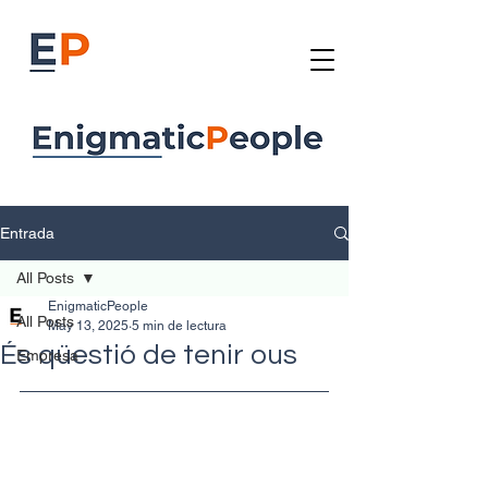
Entrada
All Posts
EnigmaticPeople
All Posts
May 13, 2025
5 min de lectura
És qüestió de tenir ous
Empresa