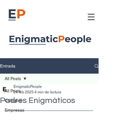
Entrada
All Posts
EnigmaticPeople
All Posts
24 feb 2025
4 min de lectura
Padres Enigmáticos
Colegios
Empresas