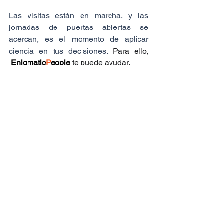
Las visitas están en marcha, y las 
jornadas de puertas abiertas se 
acercan, es el momento de aplicar 
ciencia en tus decisiones. 
Para ello, 
E
nigmatic
P
eople
te puede ayudar.
Conoce
 más sobre 
aquí
E
nigmatic
P
eople
.
aquí
Reserva
 una reunión 
personalizada donde te acompañe 
tu equipo directivo para conocer el 
 programa.
Si tienes algún enigma más, 
contáctanos en el 
info@enigmarketing.tech
Enigmarketing es una marca de Zeno Quantum | 