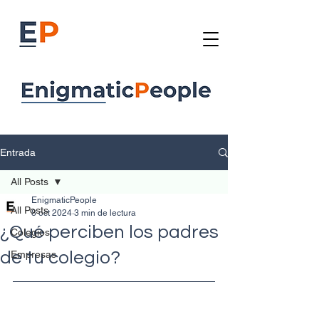
Entrada
All Posts
EnigmaticPeople
All Posts
8 oct 2024
3 min de lectura
¿Qué perciben los padres
Colegios
de tu colegio?
Empresas