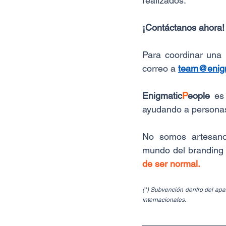
realizados.
¡Contáctanos ahora!
Para coordinar una 
correo a 
team@enigm
Enigmatic
P
eople
 es
ayudando a personas 
No somos artesanos
mundo del branding 
de ser normal.
(*) Subvención dentro del apa
internacionales.