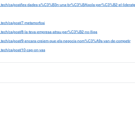
ng.tech/ca/post/les-dades-s%C3%B3n-una-br%C3%BAixola-per%C3%B2-el-lidera
.tech/ca/post/7-metamorfosi
g.tech/ca/post/8-la-teva-empresa-atrau-per%C3%B2-no-lliga
ng.tech/ca/post/9-encara-creiem-que-els-negocis-nom%C3%A9s-van-de-competir
.tech/ca/post/10-cap-on-vas