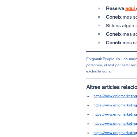
Reserva
aquí
Coneix 
mes so
Si tens algún 
Coneix 
mes so
Coneix 
mes so
EnigmaticPeople és una marca
persones, el text pot estar re
exclou la dona.
Altres articles relaci
https://www.enigmarketin
https://www.enigmarketin
https://www.enigmarketin
https://www.enigmarketi
https://www.enigmarketin