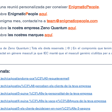
una reunió personalizada per coneixer
EnigmaticPeople
. 
bre 
Enigmatic
P
eople
aquí
.
enigma mes, contacta'ns a 
team@enigmaticpeople.com
bre 
la nostra empresa Zeno Quantum
aquí
.
bre 
les nostres marques 
aquí
.
 de Zeno Quantum | Tots els drets reservats. | © | En el compromís que tenim a
dactat en gènere masculí ja que IEC manté que el masculí genèric s'utilitza per a
onats:
g.tech/ca/post/andorra-oce%C3%A0-requetevermell
g.tech/ca/post/qu%C3%A8-perceben-els-clients-de-la-teva-empresa
g.tech/ca/post/3-quina-%C3%A9s-la-personalitat-de-la-teva-empresa
ng.tech/ca/post/4-quina-%C3%A9s-la-vaca-p%C3%BArpura-de-la-teva-empresa
g.tech/ca/post/5-els-clients-decideixen-en-nom%C3%A9s-3-segons