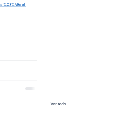
tge-%C3%A9s-el-
Ver todo