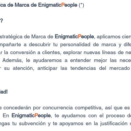
gica de Marca de Enigmatic
P
eople
 (*)
s?
stratégica de Marca de 
Enigmatic
P
eople
, aplicamos cien
añarte a descubrir tu personalidad de marca y difer
 la conversión a clientes, explorar nuevas líneas de ne
al. Además, le ayudaremos a entender mejor las nece
r su atención, anticipar las tendencias del mercado 
.
dad!
 concederán por concurrencia competitiva, así que es 
. En 
Enigmatic
P
eople
, te ayudamos con el proceso de 
ngas tu subvención y te apoyamos en la justificación d