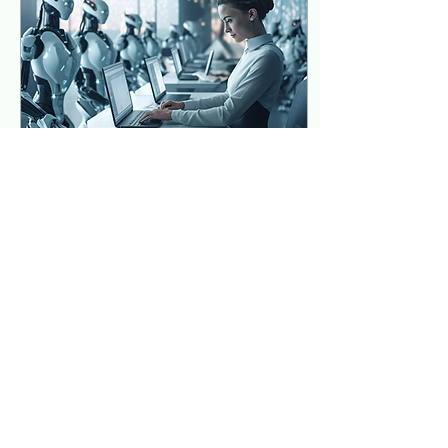
16 may 2025
∙
5
min
¿De eficientes a
imbeciles?
Pots llegir aquest article
també en català:
https://www.enigmaticpeople.com/ca/post/d-
eficients-a-imb%C3%A8cils
Lejos ha quedado
cuando...
6
0