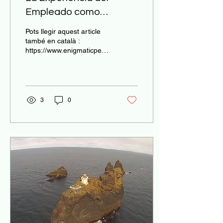
Empleado como
Estrategia Competitiva
Pots llegir aquest article
també en català :
https://www.enigmaticpeople.com/ca/post/l-
experi%C3%A8ncia-de-l-
empleat-com-a-
estrat%C3%A8gi...
3
0