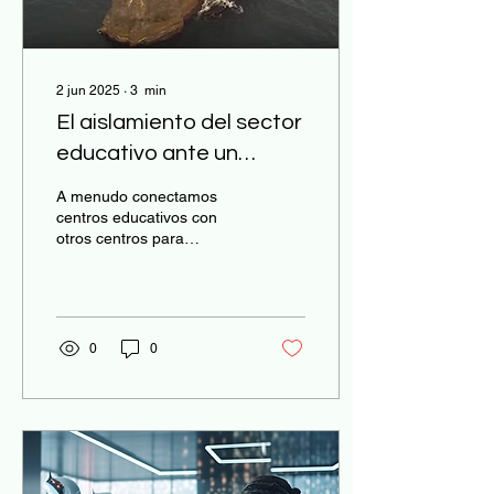
2 jun 2025
∙
3
min
El aislamiento del sector
educativo ante un
mundo cambiante
A menudo conectamos
centros educativos con
otros centros para
ayudarles a enfrentar
desafíos, tomando como
referencia lo que otros ya
han...
0
0