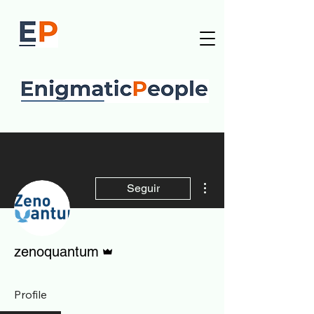
Más acciones
Seguir
Administrador
zenoquantum
Profile