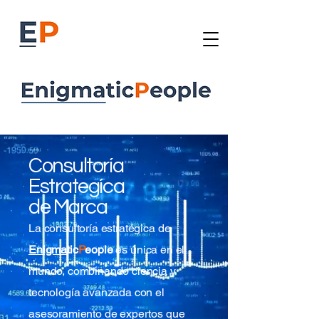
Consultoría
Estrategíca
de Marca
La consultoría estratégica de
Enigma
tic
P
eople
es única en el
mundo, combinando ciencia y
tecnología avanzada con el
asesoramiento de expertos que