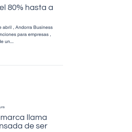
el 80% hasta a
e abril , Andorra Business
enciones para empresas ,
e un...
ura
 marca llama
nsada de ser