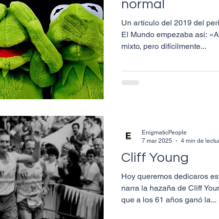
normal
Un artículo del 2019 del per
El Mundo empezaba así: «A
mixto, pero difícilmente...
EnigmaticPeople
7 mar 2025
4 min de lectu
Cliff Young
Hoy queremos dedicaros est
narra la hazaña de Cliff Yo
que a los 61 años ganó la...