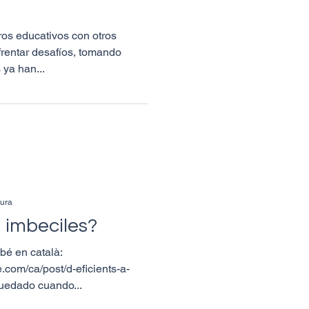
s educativos con otros
frentar desafíos, tomando
 ya han...
tura
a imbeciles?
mbé en català:
.com/ca/post/d-eficients-a-
edado cuando...