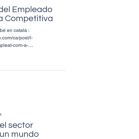
 del Empleado
a Competitiva
mbé en català :
.com/ca/post/l-
pleat-com-a-
a
el sector
 un mundo