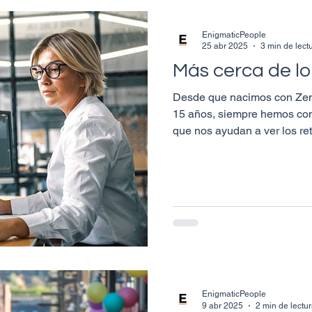
EnigmaticPeople
25 abr 2025
3 min de lect
Más cerca de lo
Desde que nacimos con Zen
15 años, siempre hemos con
que nos ayudan a ver los ret
EnigmaticPeople
9 abr 2025
2 min de lectu