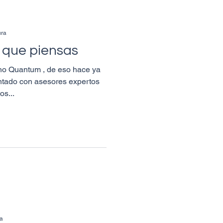
ura
 que piensas
o Quantum , de eso hace ya
tado con asesores expertos
os...
ra