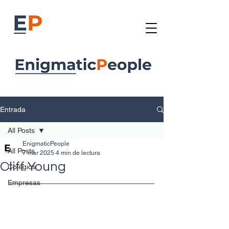
Entrada
All Posts
EnigmaticPeople
All Posts
7 mar 2025
4 min de lectura
Cliff Young
Colegios
Empresas