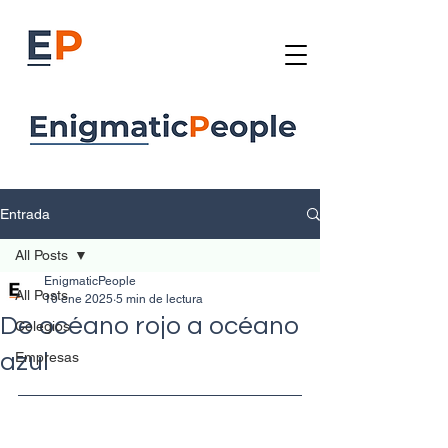
Entrada
All Posts
EnigmaticPeople
All Posts
10 ene 2025
5 min de lectura
De océano rojo a océano
Colegios
azul
Empresas