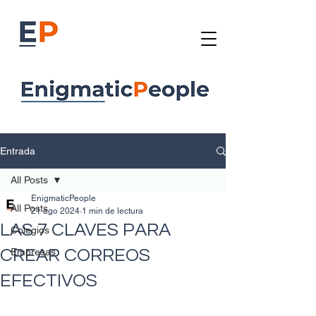
Entrada
All Posts
EnigmaticPeople
All Posts
21 ago 2024
1 min de lectura
LAS 7 CLAVES PARA
Colegios
CREAR CORREOS
Empresas
EFECTIVOS